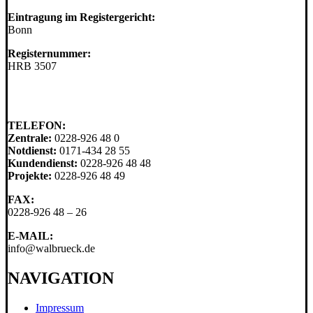
Eintragung im Registergericht:
Bonn
Registernummer:
HRB 3507
KONTAKT
TELEFON:
Zentrale:
0228-926 48 0
Notdienst:
0171-434 28 55
Kundendienst:
0228-926 48 48
Projekte:
0228-926 48 49
FAX:
0228-926 48 – 26
E-MAIL:
info@walbrueck.de
NAVIGATION
Impressum