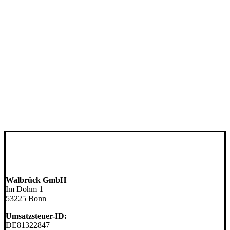
UNTERNEHMEN
Walbrück GmbH
Im Dohm 1
53225 Bonn
Umsatzsteuer-ID:
DE81322847