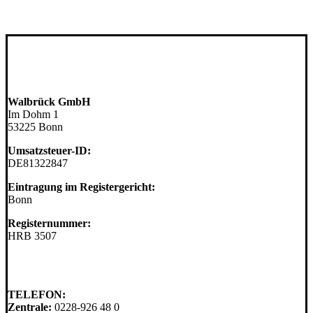
UNTERNEHMEN
Walbrück GmbH
Im Dohm 1
53225 Bonn
Umsatzsteuer-ID:
DE81322847
Eintragung im Registergericht:
Bonn
Registernummer:
HRB 3507
KONTAKT
TELEFON:
Zentrale:
0228-926 48 0