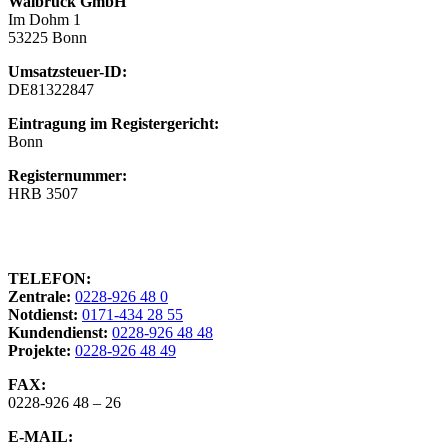
Walbrück GmbH
Im Dohm 1
53225 Bonn
Umsatzsteuer-ID:
DE81322847
Eintragung im Registergericht:
Bonn
Registernummer:
HRB 3507
KONTAKT
TELEFON:
Zentrale:
0228-926 48 0
Notdienst:
0171-434 28 55
Kundendienst:
0228-926 48 48
Projekte:
0228-926 48 49
FAX:
0228-926 48 – 26
E-MAIL: